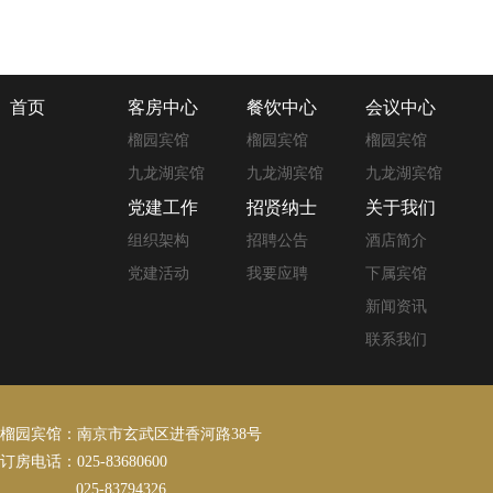
首页
客房中心
餐饮中心
会议中心
榴园宾馆
榴园宾馆
榴园宾馆
九龙湖宾馆
九龙湖宾馆
九龙湖宾馆
党建工作
招贤纳士
关于我们
组织架构
招聘公告
酒店简介
党建活动
我要应聘
下属宾馆
新闻资讯
联系我们
榴园宾馆：南京市玄武区进香河路38号
订房电话：025-83680600
025-83794326